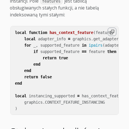
instancji. Pole
jest tablicą
features
obsługiwanych stałych funkcji, a nie tabelą
indeksowaną tymi stałymi:
local
function
has_context_feature
(
feature
)
local
adapter_info
=
graphics
.
get_adapter_inf
for
_
,
supported_feature
in
ipairs
(
adapter_in
if
supported_feature
==
feature
then
return
true
end
end
return
false
end
local
instancing_supported
=
has_context_feature
(
graphics
.
CONTEXT_FEATURE_INSTANCING
)