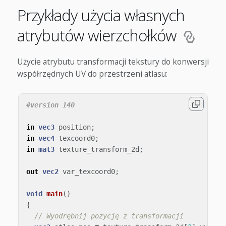
Przykłady użycia własnych
atrybutów wierzchołków
Użycie atrybutu transformacji tekstury do konwersji
współrzędnych UV do przestrzeni atlasu:
in
vec3
position
;
in
vec4
texcoord0
;
in
mat3
texture_transform_2d
;
out
vec2
var_texcoord0
;
void
main
()
{
// Wyodrębnij pozycję z transformacji