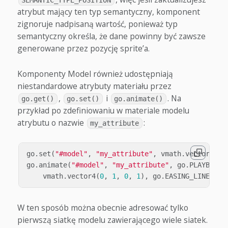
atrybut mający ten typ semantyczny, komponent
zignoruje nadpisaną wartość, ponieważ typ
semantyczny określa, że dane powinny być zawsze
generowane przez pozycję sprite’a.
Komponenty Model również udostępniają
niestandardowe atrybuty materiału przez
,
i
. Na
go.get()
go.set()
go.animate()
przykład po zdefiniowaniu w materiale modelu
atrybutu o nazwie
:
my_attribute
go
.
set
(
"#model"
,
"my_attribute"
,
vmath
.
vector4
(
1
,
go
.
animate
(
"#model"
,
"my_attribute"
,
go
.
PLAYBACK_
vmath
.
vector4
(
0
,
1
,
0
,
1
),
go
.
EASING_LINEAR
,
W ten sposób można obecnie adresować tylko
pierwszą siatkę modelu zawierającego wiele siatek.