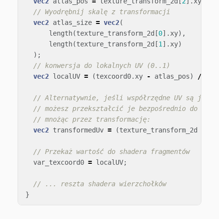
vec2
atlas_pos
=
texture_transform_2d
[
2
].
xy
;
// Wyodrębnij skalę z transformacji
vec2
atlas_size
=
vec2
(
length
(
texture_transform_2d
[
0
].
xy
),
length
(
texture_transform_2d
[
1
].
xy
)
);
// konwersja do lokalnych UV (0..1)
vec2
localUV
=
(
texcoord0
.
xy
-
atlas_pos
)
/
atl
// Alternatywnie, jeśli współrzędne UV są już w
// możesz przekształcić je bezpośrednio do prze
// mnożąc przez transformację:
vec2
transformedUv
=
(
texture_transform_2d
*
ve
// Przekaż wartość do shadera fragmentów
var_texcoord0
=
localUV
;
// ... reszta shadera wierzchołków
}