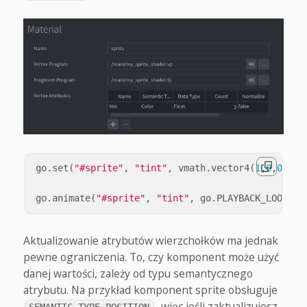
go
.
set
(
"#sprite"
,
"tint"
,
vmath
.
vector4
(
1
,
0
,
0
,
1
))
go
.
animate
(
"#sprite"
,
"tint"
,
go
.
PLAYBACK_LOOP_PI
Aktualizowanie atrybutów wierzchołków ma jednak
pewne ograniczenia. To, czy komponent może użyć
danej wartości, zależy od typu semantycznego
atrybutu. Na przykład komponent sprite obsługuje
, więc jeśli zaktualizujesz
SEMANTIC_TYPE_POSITION