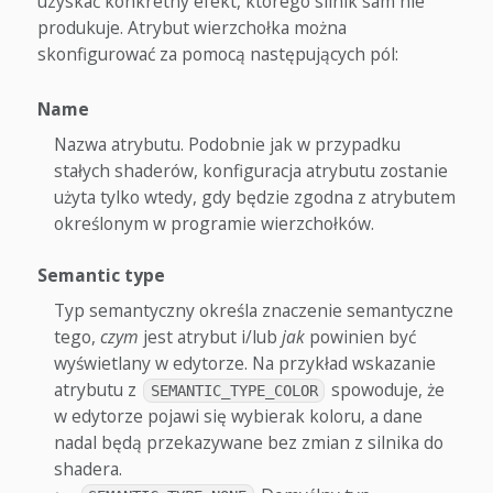
uzyskać konkretny efekt, którego silnik sam nie
produkuje. Atrybut wierzchołka można
skonfigurować za pomocą następujących pól:
Name
Nazwa atrybutu. Podobnie jak w przypadku
stałych shaderów, konfiguracja atrybutu zostanie
użyta tylko wtedy, gdy będzie zgodna z atrybutem
określonym w programie wierzchołków.
Semantic type
Typ semantyczny określa znaczenie semantyczne
tego,
czym
jest atrybut i/lub
jak
powinien być
wyświetlany w edytorze. Na przykład wskazanie
atrybutu z
spowoduje, że
SEMANTIC_TYPE_COLOR
w edytorze pojawi się wybierak koloru, a dane
nadal będą przekazywane bez zmian z silnika do
shadera.