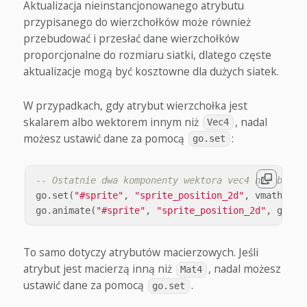
Aktualizacja nieinstancjonowanego atrybutu
przypisanego do wierzchołków może również
przebudować i przesłać dane wierzchołków
proporcjonalne do rozmiaru siatki, dlatego częste
aktualizacje mogą być kosztowne dla dużych siatek.
W przypadkach, gdy atrybut wierzchołka jest
skalarem albo wektorem innym niż
, nadal
Vec4
możesz ustawić dane za pomocą
:
go.set
-- Ostatnie dwa komponenty wektora vec4 nie będą 
go
.
set
(
"#sprite"
,
"sprite_position_2d"
,
vmath
.
vec
go
.
animate
(
"#sprite"
,
"sprite_position_2d"
,
go
.
PL
To samo dotyczy atrybutów macierzowych. Jeśli
atrybut jest macierzą inną niż
, nadal możesz
Mat4
ustawić dane za pomocą
.
go.set