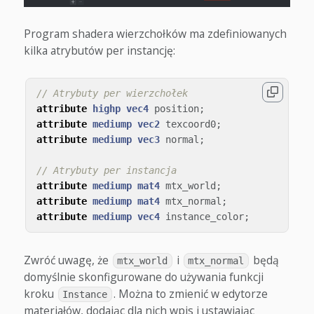
Program shadera wierzchołków ma zdefiniowanych
kilka atrybutów per instancję:
// Atrybuty per wierzchołek
attribute
highp
vec4
position
;
attribute
mediump
vec2
texcoord0
;
attribute
mediump
vec3
normal
;
// Atrybuty per instancja
attribute
mediump
mat4
mtx_world
;
attribute
mediump
mat4
mtx_normal
;
attribute
mediump
vec4
instance_color
;
Zwróć uwagę, że
i
będą
mtx_world
mtx_normal
domyślnie skonfigurowane do używania funkcji
kroku
. Można to zmienić w edytorze
Instance
materiałów, dodając dla nich wpis i ustawiając