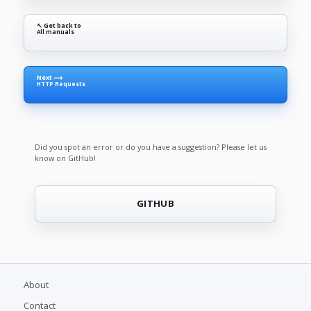
↖ Get back to
All manuals
Next ⟶
HTTP Requests
Did you spot an error or do you have a suggestion? Please let us
know on GitHub!
GITHUB
About
Contact