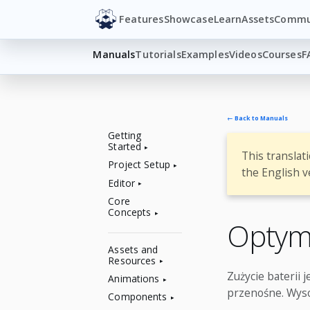
Features
Showcase
Learn
Assets
Commu
Manuals
Tutorials
Examples
Videos
Courses
F
← Back to Manuals
Getting
Started
This translat
Project Setup
the English v
Editor
Core
Concepts
Optyma
Assets and
Resources
Zużycie baterii 
Animations
przenośne. Wyso
Components