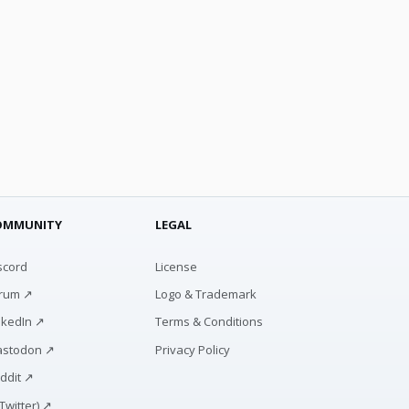
OMMUNITY
LEGAL
scord
License
rum ↗
Logo & Trademark
nkedIn ↗
Terms & Conditions
stodon ↗
Privacy Policy
ddit ↗
(Twitter) ↗