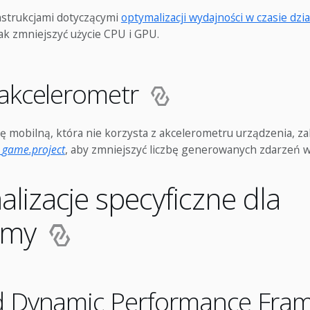
instrukcjami dotyczącymi
optymalizacji wydajności w czasie dzia
jak zmniejszyć użycie CPU i GPU.
 akcelerometr
rę mobilną, która nie korzysta z akcelerometru urządzenia, zal
w
game.project
, aby zmniejszyć liczbę generowanych zdarzeń w
lizacje specyficzne dla
ormy
d Dynamic Performance Fra