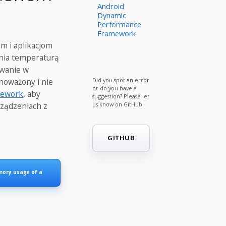
Android
Dynamic
Performance
Framework
m i aplikacjom
ania temperaturą
owanie w
noważony i nie
Did you spot an error
or do you have a
mework
, aby
suggestion? Please let
rządzeniach z
us know on GitHub!
GITHUB
mory usage of a