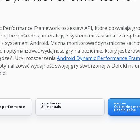
 Performance Framework to zestaw API, które pozwalają gro
ziej bezpośrednią interakcję z systemami zasilania i zarządz
h z systemem Android. Można monitorować dynamiczne zach
d i optymalizować wydajność gry na poziomie, który jest zrów
dzeń. Użyj rozszerzenia
Android Dynamic Performance Fra
ptymalizować wydajność swojej gry stworzonej w Defold na u
id.
↖ Get back to
Next ⟶
me performance
All manuals
Optimizing me
Defold game