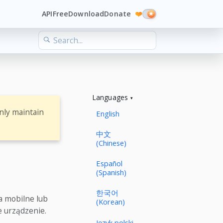
API
Free
Download
Donate
❤️
Languages
nly maintain
English
中文
(Chinese)
Español
(Spanish)
한국어
ia mobilne lub
(Korean)
e urządzenie.
Język polski