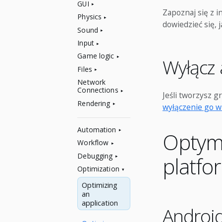
GUI
Zapoznaj się z 
Physics
dowiedzieć się, 
Sound
Input
Game logic
Wyłącz
Files
Network
Connections
Jeśli tworzysz g
Rendering
wyłączenie go 
Automation
Optyma
Workflow
Debugging
platf
Optimization
Optimizing
an
application
Androi