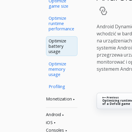
Optimize
game size
Optimize
runtime
Android Dynamic
performance
wchodzić w bard
na urządzeniac
Optimize
battery
systemie Androi
usage
przegrzewa urzą
monitorować i o
Optimize
systemem Andro
memory
usage
Profiling
⟵ Previous
Monetization
Optimizing runti
of a Defold game
Android
iOS
Consoles