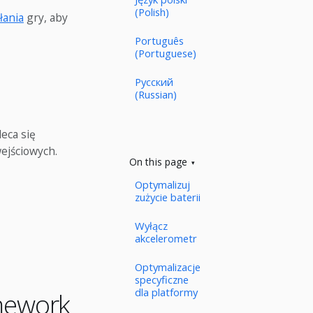
(Polish)
łania
gry, aby
Português
(Portuguese)
Русский
(Russian)
eca się
ejściowych.
On this page
Optymalizuj
zużycie baterii
Wyłącz
akcelerometr
Optymalizacje
specyficzne
dla platformy
mework