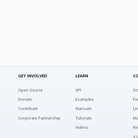
GET INVOLVED
LEARN
C
Open Source
API
Di
Donate
Examples
Fo
Contribute
Manuals
Li
Corporate Partnership
Tutorials
Ma
Videos
Re
X 