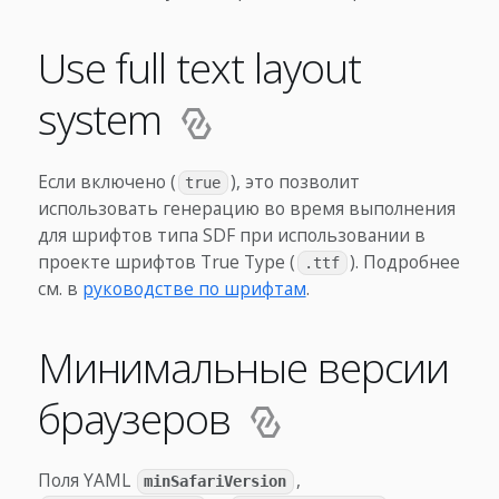
Use full text layout
system
Если включено (
), это позволит
true
использовать генерацию во время выполнения
для шрифтов типа SDF при использовании в
проекте шрифтов True Type (
). Подробнее
.ttf
см. в
руководстве по шрифтам
.
Минимальные версии
браузеров
Поля YAML
,
minSafariVersion