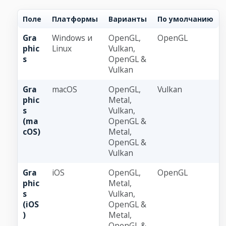
Поле
Платформы
Варианты
По умолчанию
Gra
Windows и
OpenGL,
OpenGL
phic
Linux
Vulkan,
s
OpenGL &
Vulkan
Gra
macOS
OpenGL,
Vulkan
phic
Metal,
s
Vulkan,
(ma
OpenGL &
cOS)
Metal,
OpenGL &
Vulkan
Gra
iOS
OpenGL,
OpenGL
phic
Metal,
s
Vulkan,
(iOS
OpenGL &
)
Metal,
OpenGL &