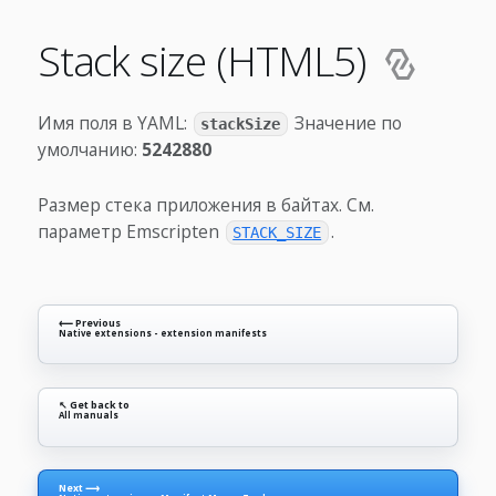
Stack size (HTML5)
Имя поля в YAML:
Значение по
stackSize
умолчанию:
5242880
Размер стека приложения в байтах. См.
параметр Emscripten
.
STACK_SIZE
⟵ Previous
Native extensions - extension manifests
↖ Get back to
All manuals
Next ⟶