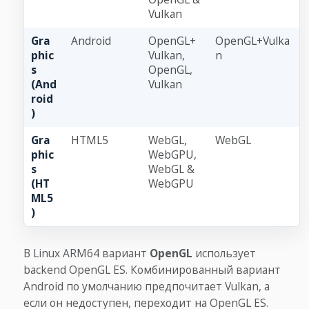
Vulkan
Gra
Android
OpenGL+
OpenGL+Vulka
phic
Vulkan,
n
s
OpenGL,
(And
Vulkan
roid
)
Gra
HTML5
WebGL,
WebGL
phic
WebGPU,
s
WebGL &
(HT
WebGPU
ML5
)
В Linux ARM64 вариант
OpenGL
использует
backend OpenGL ES. Комбинированный вариант
Android по умолчанию предпочитает Vulkan, а
если он недоступен, переходит на OpenGL ES.