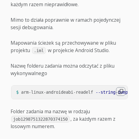
każdym razem nieprawidłowe.
Mimo to działa poprawnie w ramach pojedynczej
sesji debugowania.
Mapowania ścieżek są przechowywane w pliku
projektu
w projekcie Android Studio.
.iml
Nazwę folderu zadania można odczytać z pliku
wykonywalnego
$ 
arm-linux-androideabi-readelf 
--string-dump
=
.de
Folder zadania ma nazwę w rodzaju
, za każdym razem z
job1298751322870374150
losowym numerem.