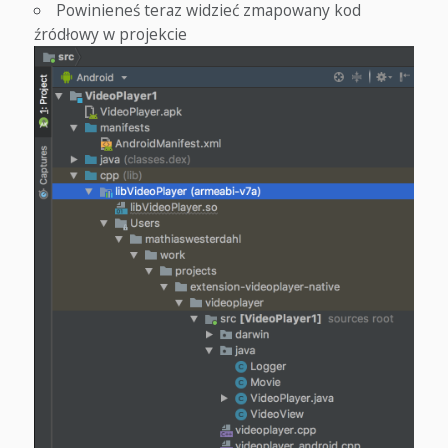
Powinieneś teraz widzieć zmapowany kod
źródłowy w projekcie