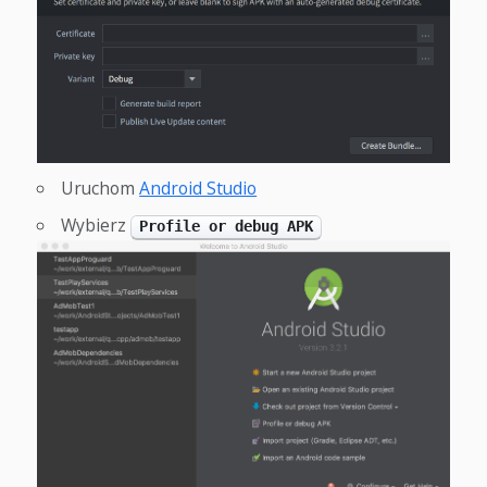
Uruchom
Android Studio
Wybierz
Profile or debug APK