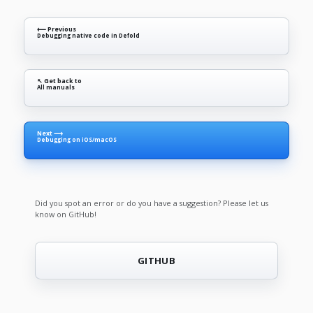
⟵ Previous
Debugging native code in Defold
↖ Get back to
All manuals
Next ⟶
Debugging on iOS/macOS
Did you spot an error or do you have a suggestion? Please let us
know on GitHub!
GITHUB