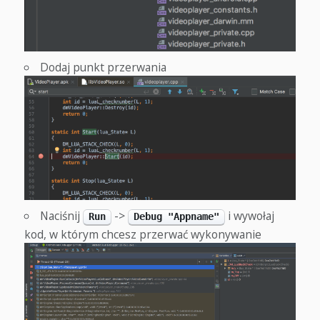
Dodaj punkt przerwania
Naciśnij
->
i wywołaj
Run
Debug "Appname"
kod, w którym chcesz przerwać wykonywanie