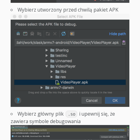
Wybierz utworzony przed chwilą pakiet APK
Wybierz główny plik
i upewnij się, że
.so
zawiera symbole debugowania