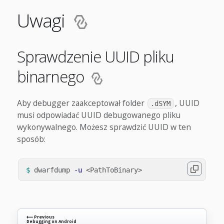
Uwagi
Sprawdzenie UUID pliku
binarnego
Aby debugger zaakceptował folder
, UUID
.dSYM
musi odpowiadać UUID debugowanego pliku
wykonywalnego. Możesz sprawdzić UUID w ten
sposób:
$ 
dwarfdump 
-u
⟵ Previous
Debugging on Android