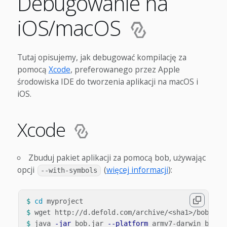
Debugowanie na
iOS/macOS
Tutaj opisujemy, jak debugować kompilację za
pomocą
Xcode
, preferowanego przez Apple
środowiska IDE do tworzenia aplikacji na macOS i
iOS.
Xcode
Zbuduj pakiet aplikacji za pomocą bob, używając
opcji
(
więcej informacji
):
--with-symbols
$ 
cd 
$ 
$ 
java 
-jar
 bob.jar 
--platform
 armv7-darwin build