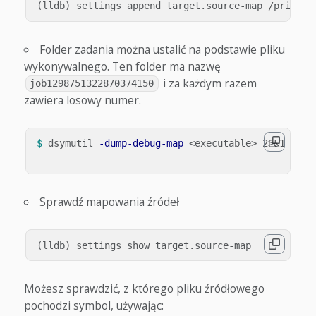
Folder zadania można ustalić na podstawie pliku
wykonywalnego. Ten folder ma nazwę
i za każdym razem
job1298751322870374150
zawiera losowy numer.
$ 
dsymutil 
-dump-debug-map
 <executable> 2>&1 
>
/de
Sprawdź mapowania źródeł
Możesz sprawdzić, z którego pliku źródłowego
pochodzi symbol, używając: