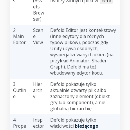
s
(Ass
tworzy żadnych plików
.
meta
ets
Brow
ser)
2.
Scen
Defold Editor jest kontekstowy
Main
e
(inne edytory dla różnych
Editor
View
typów plików), podczas gdy
Unity używa osobnych,
wyspecjalizowanych okien (na
przykład Animator, Shader
Graph). Defold ma też
wbudowany edytor kodu.
3.
Hier
Defold pokazuje tylko
Outlin
arch
aktualnie otwarty plik albo
e
y
zaznaczony element (obiekt
gry lub komponent), a nie
globalną hierarchię.
4.
Insp
Defold pokazuje tylko
Prope
ector
właściwości
bieżącego