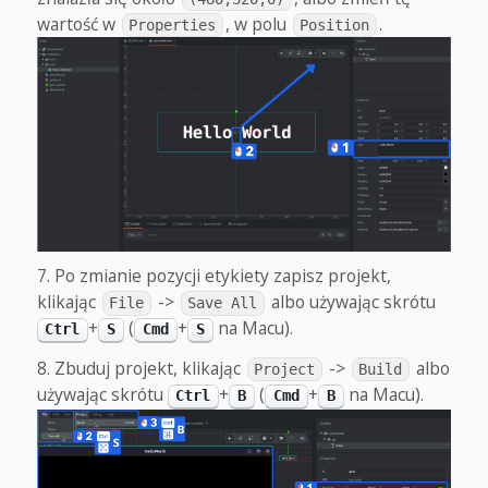
wartość w
, w polu
.
Properties
Position
Po zmianie pozycji etykiety zapisz projekt,
klikając
->
albo używając skrótu
File
Save All
+
(
+
na Macu).
Ctrl
S
Cmd
S
Zbuduj projekt, klikając
->
albo
Project
Build
używając skrótu
+
(
+
na Macu).
Ctrl
B
Cmd
B