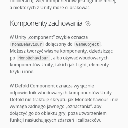
colliderach), więc komponentów jest ogólnie mniej,
a niektórych z Unity może ci brakować.
Komponenty zachowania
W Unity „component” zwykle oznacza
dołączony do
.
MonoBehaviour
GameObject
Możesz tworzyć własne komponenty, dziedzicząc
po
, albo używać wbudowanych
MonoBehaviour
komponentów Unity, takich jak Light, elementy
fizyki i inne.
W Defold Component oznacza wyłącznie
odpowiednik wbudowanych komponentów Unity.
Defold nie traktuje skryptu jak MonoBehaviour i nie
wymaga żadnego jawnego „oznaczania”, aby
dołączyć go do obiektu gry, poza utworzeniem
funkcji nasłuchujących zdarzeń i callbacków.