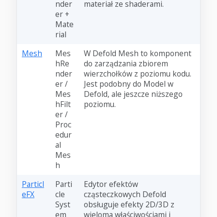
nder
materiał ze shaderami.
er +
Mate
rial
Mesh
Mes
W Defold Mesh to komponent
hRe
do zarządzania zbiorem
nder
wierzchołków z poziomu kodu.
er /
Jest podobny do Model w
Mes
Defold, ale jeszcze niższego
hFilt
poziomu.
er /
Proc
edur
al
Mes
h
Particl
Parti
Edytor efektów
eFX
cle
cząsteczkowych Defold
Syst
obsługuje efekty 2D/3D z
em
wieloma właściwościami i