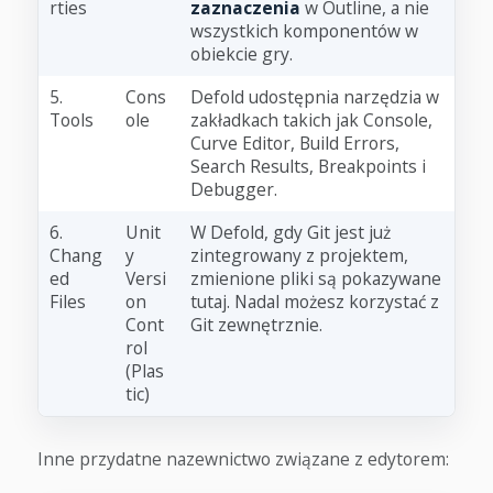
rties
zaznaczenia
w Outline, a nie
wszystkich komponentów w
obiekcie gry.
5.
Cons
Defold udostępnia narzędzia w
Tools
ole
zakładkach takich jak Console,
Curve Editor, Build Errors,
Search Results, Breakpoints i
Debugger.
6.
Unit
W Defold, gdy Git jest już
Chang
y
zintegrowany z projektem,
ed
Versi
zmienione pliki są pokazywane
Files
on
tutaj. Nadal możesz korzystać z
Cont
Git zewnętrznie.
rol
(Plas
tic)
Inne przydatne nazewnictwo związane z edytorem: