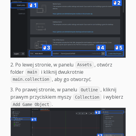
Po lewej stronie, w panelu
, otwórz
Assets
folder
i kliknij dwukrotnie
main
, aby go otworzyć.
main.collection
Po prawej stronie, w panelu
, kliknij
Outline
prawym przyciskiem myszy
i wybierz
Collection
.
Add Game Object