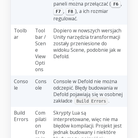
paneli można przełączać (
,
F6
,
), a ich rozmiar
F7
F8
regulować.
Toolb
Tool
Dopiero w nowszych wersjach
ar
bar /
Unity narzędzia transformacji
Scen
zostały przeniesione do
e
widoku Scene, podobnie jak w
View
Defold.
Opti
ons
Conso
Cons
Console w Defold nie można
le
ole
odczepić. Błędy budowania w
Defold pojawiają się w osobnej
zakładce
.
Build Errors
Build
Com
Skrypty Lua są
Errors
pilati
interpretowane, więc nie ma
on
błędów kompilacji. Projekt jest
Erro
jednak budowany i niektóre