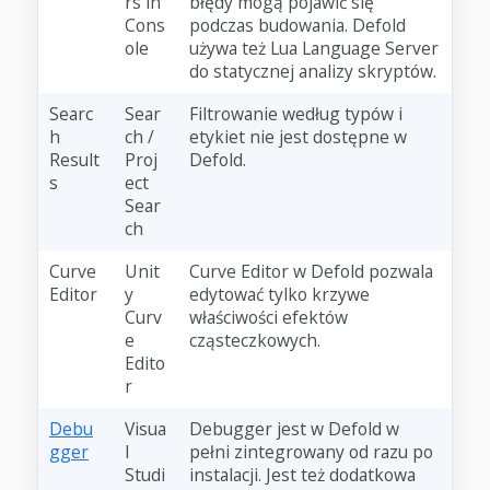
rs in
błędy mogą pojawić się
Cons
podczas budowania. Defold
ole
używa też Lua Language Server
do statycznej analizy skryptów.
Searc
Sear
Filtrowanie według typów i
h
ch /
etykiet nie jest dostępne w
Result
Proj
Defold.
s
ect
Sear
ch
Curve
Unit
Curve Editor w Defold pozwala
Editor
y
edytować tylko krzywe
Curv
właściwości efektów
e
cząsteczkowych.
Edito
r
Debu
Visua
Debugger jest w Defold w
gger
l
pełni zintegrowany od razu po
Studi
instalacji. Jest też dodatkowa