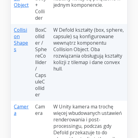
Object
+
jednym komponencie.
Colli
der
Collisi
BoxC
W Defold kształty (box, sphere,
on
ollid
capsule) są konfigurowane
Shape
er /
wewnątrz komponentu
s
Sphe
Collision Object. Oba
reCo
rozwiązania obsługują kształty
llider
kolizji z tilemap i dane convex
/
hull.
Caps
uleC
ollid
er
Camer
Cam
W Unity kamera ma trochę
a
era
więcej wbudowanych ustawień
renderowania i post-
processingu, podczas gdy
Defold przekazuje to do