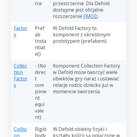
rce
przestrzenne. Dla Defold
dostępne jest oficjalne
rozszerzenie
FMOD
.
Factor
Pref
W Defold Factory to
y
ab
komponent z określonym
Insta
prototypem (prefabem).
ntiat
e()
Collec
- (No
Komponent Collection Factory
tion
direc
w Defold może tworzyć wiele
Factor
t
obiektów gry naraz i ustawiać
y
com
relacje rodzic-dziecko już w
pone
momencie tworzenia.
nt
equi
vale
nt)
Collisi
Rigid
W Defold obiekty fizyki i
on
body
kształty kolizji są połączone w