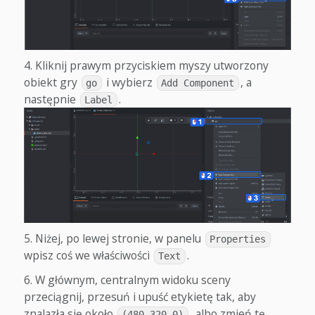
Kliknij prawym przyciskiem myszy utworzony
obiekt gry
i wybierz
, a
go
Add Component
następnie
.
Label
Niżej, po lewej stronie, w panelu
Properties
wpisz coś we właściwości
.
Text
W głównym, centralnym widoku sceny
przeciągnij, przesuń i upuść etykietę tak, aby
znalazła się około
, albo zmień tę
(480,320,0)