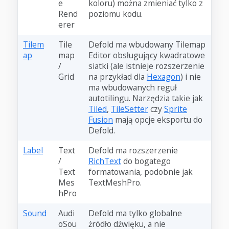
e
koloru) można zmieniać tylko z
Rend
poziomu kodu.
erer
Tilem
Tile
Defold ma wbudowany Tilemap
ap
map
Editor obsługujący kwadratowe
/
siatki (ale istnieje rozszerzenie
Grid
na przykład dla
Hexagon
) i nie
ma wbudowanych reguł
autotilingu. Narzędzia takie jak
Tiled
,
TileSetter
czy
Sprite
Fusion
mają opcje eksportu do
Defold.
Label
Text
Defold ma rozszerzenie
/
RichText
do bogatego
Text
formatowania, podobnie jak
Mes
TextMeshPro.
hPro
Sound
Audi
Defold ma tylko globalne
oSou
źródło dźwięku, a nie